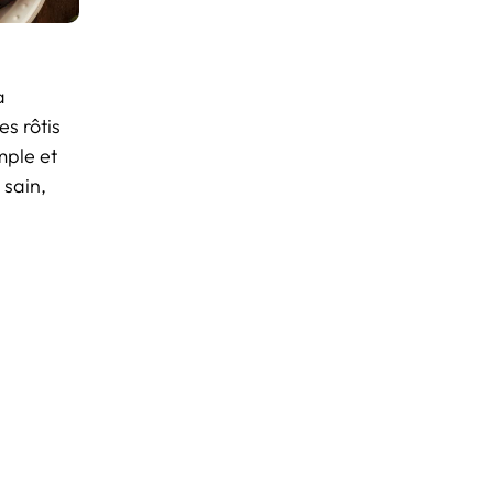
a
s rôtis
mple et
 sain,