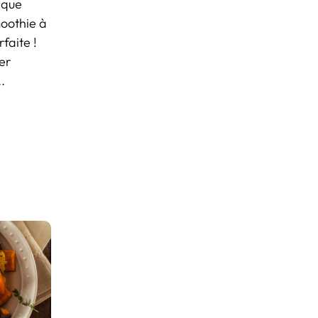
e que
oothie à
faite !
er
.