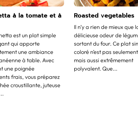
tta à la tomate et à
Roasted vegetables
Il n’y a rien de mieux que l
etta est un plat simple
délicieuse odeur de légume
gant qui apporte
sortant du four. Ce plat si
tement une ambiance
coloré n’est pas seulement
anéenne à table. Avec
mais aussi extrêmement
t une poignée
polyvalent. Que...
ents frais, vous préparez
ée croustillante, juteuse
..