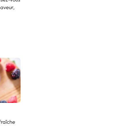
saveur,
fraîche