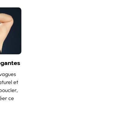
égantes
 vagues
turel et
 boucler,
éer ce