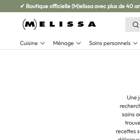
✔ Boutique officielle (M)elissa avec plus de 40 a
Aller au contenu
Reche
Re
Cuisine
Ménage
Soins personnels
Une j
recherch
sains o
trouve
recettes 
délicieux