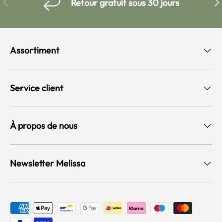
Précédent
Sui
Retour gratuit sous 30 jours
Assortiment
Service client
À propos de nous
Newsletter Melissa
Moyens de paiement acceptés